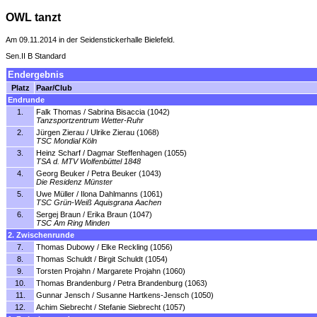
OWL tanzt
Am 09.11.2014 in der Seidenstickerhalle Bielefeld.
Sen.II B Standard
Endergebnis
Platz
Paar/Club
Endrunde
1.
Falk Thomas / Sabrina Bisaccia (1042)
Tanzsportzentrum Wetter-Ruhr
2.
Jürgen Zierau / Ulrike Zierau (1068)
TSC Mondial Köln
3.
Heinz Scharf / Dagmar Steffenhagen (1055)
TSA d. MTV Wolfenbüttel 1848
4.
Georg Beuker / Petra Beuker (1043)
Die Residenz Münster
5.
Uwe Müller / Ilona Dahlmanns (1061)
TSC Grün-Weiß Aquisgrana Aachen
6.
Sergej Braun / Erika Braun (1047)
TSC Am Ring Minden
2. Zwischenrunde
7.
Thomas Dubowy / Elke Reckling (1056)
8.
Thomas Schuldt / Birgit Schuldt (1054)
9.
Torsten Projahn / Margarete Projahn (1060)
10.
Thomas Brandenburg / Petra Brandenburg (1063)
11.
Gunnar Jensch / Susanne Hartkens-Jensch (1050)
12.
Achim Siebrecht / Stefanie Siebrecht (1057)