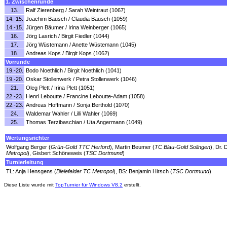
1. Zwischenrunde
13.
Ralf Zierenberg / Sarah Weintraut (1067)
14.-15.
Joachim Bausch / Claudia Bausch (1059)
14.-15.
Jürgen Bäumer / Irina Weinberger (1065)
16.
Jörg Lasrich / Birgit Fiedler (1044)
17.
Jörg Wüstemann / Anette Wüstemann (1045)
18.
Andreas Kops / Birgit Kops (1062)
Vorrunde
19.-20.
Bodo Noethlich / Birgit Noethlich (1041)
19.-20.
Oskar Stollenwerk / Petra Stollenwerk (1046)
21.
Oleg Plett / Irina Plett (1051)
22.-23.
Henri Leboutte / Francine Leboutte-Adam (1058)
22.-23.
Andreas Hoffmann / Sonja Berthold (1070)
24.
Waldemar Wahler / Lilli Wahler (1069)
25.
Thomas Terzibaschian / Uta Angermann (1049)
Wertungsrichter
Wolfgang Berger (
Grün-Gold TTC Herford
), Martin Beumer (
TC Blau-Gold Solingen
), Dr. 
Metropol
), Gisbert Schöneweis (
TSC Dortmund
)
Turnierleitung
TL: Anja Hensgens (
Bielefelder TC Metropol
), BS: Benjamin Hirsch (
TSC Dortmund
)
Diese Liste wurde mit
TopTurnier für Windows V8.2
erstellt.